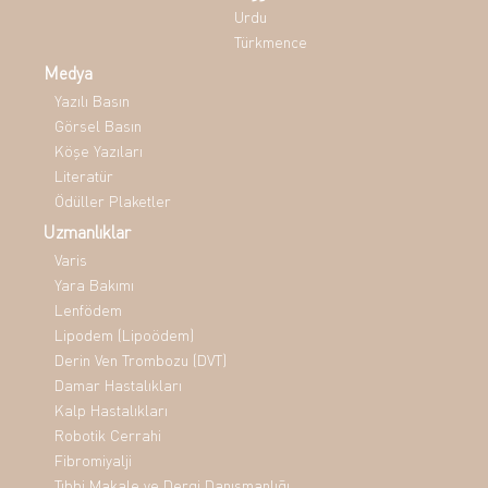
Urdu
Türkmence
Medya
Yazılı Basın
Görsel Basın
Köşe Yazıları
Literatür
Ödüller Plaketler
Uzmanlıklar
Varis
Yara Bakımı
Lenfödem
Lipodem (Lipoödem)
Derin Ven Trombozu (DVT)
Damar Hastalıkları
Kalp Hastalıkları
Robotik Cerrahi
Fibromiyalji
Tıbbi Makale ve Dergi Danışmanlığı