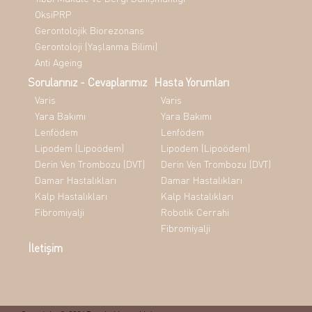
OksiPRP
Gerontolojik Biorezonans
Gerontoloji (Yaşlanma Bilimi)
Anti Ageing
Sorularınız - Cevaplarımız
Hasta Yorumları
Varis
Varis
Yara Bakımı
Yara Bakımı
Lenfödem
Lenfödem
Lipodem (Lipoödem)
Lipodem (Lipoödem)
Derin Ven Trombozu (DVT)
Derin Ven Trombozu (DVT)
Damar Hastalıkları
Damar Hastalıkları
Kalp Hastalıkları
Kalp Hastalıkları
Fibromiyalji
Robotik Cerrahi
Fibromiyalji
İletişim