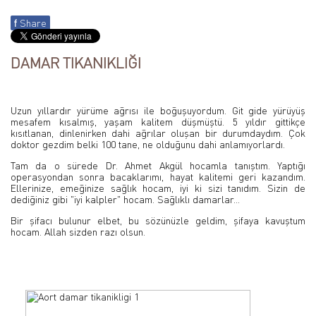
f
Share
DAMAR TIKANIKLIĞI
Uzun yıllardır yürüme ağrısı ile boğuşuyordum. Git gide yürüyüş
mesafem kısalmış, yaşam kalitem düşmüştü. 5 yıldır gittikçe
kısıtlanan, dinlenirken dahi ağrılar oluşan bir durumdaydım. Çok
doktor gezdim belki 100 tane, ne olduğunu dahi anlamıyorlardı.
Tam da o sürede Dr. Ahmet Akgül hocamla tanıştım. Yaptığı
operasyondan sonra bacaklarımı, hayat kalitemi geri kazandım.
Ellerinize, emeğinize sağlık hocam, iyi ki sizi tanıdım. Sizin de
dediğiniz gibi "iyi kalpler" hocam. Sağlıklı damarlar...
Bir şifacı bulunur elbet, bu sözünüzle geldim, şifaya kavuştum
hocam. Allah sizden razı olsun.