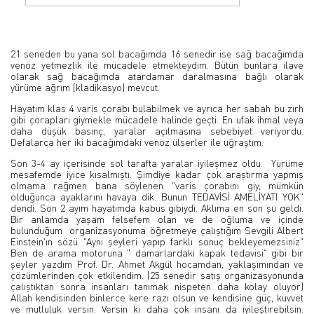
21 seneden bu yana sol bacağımda 16 senedir ise sağ bacağımda
venöz yetmezlik ile mücadele etmekteydim. Bütün bunlara ilave
olarak sağ bacağımda atardamar daralmasına bağlı olarak
yürüme ağrım (kladikasyo) mevcut.
Hayatım klas 4 varis çorabı bulabilmek ve ayrıca her sabah bu zırh
gibi çorapları giymekle mücadele halinde geçti. En ufak ihmal veya
daha düşük basınç, yaralar açılmasına sebebiyet veriyordu.
Defalarca her iki bacağımdaki venöz ülserler ile uğraştım.
Son 3-4 ay içerisinde sol tarafta yaralar iyileşmez oldu. Yürüme
mesafemde iyice kısalmıştı. Şimdiye kadar çok araştırma yapmış
olmama rağmen bana söylenen "varis çorabını giy, mümkün
olduğunca ayaklarını havaya dik. Bunun TEDAVİSİ AMELİYATI YOK"
dendi. Son 2 ayım hayatımda kabus gibiydi. Aklıma en son şu geldi.
Bir anlamda yaşam felsefem olan ve de oğluma ve içinde
bulunduğum organizasyonuma öğretmeye çalıştığım Sevgili Albert
Einstein'ın sözü "Aynı şeyleri yapıp farklı sonuç bekleyemezsiniz"
Ben de arama motoruna " damarlardaki kapak tedavisi" gibi bir
şeyler yazdım Prof. Dr. Ahmet Akgül hocamdan, yaklaşımından ve
çözümlerinden çok etkilendim. (25 senedir satış organizasyonunda
çalıştıktan sonra insanları tanımak nispeten daha kolay oluyor)
Allah kendisinden binlerce kere razı olsun ve kendisine güç, kuvvet
ve mutluluk versin. Versin ki daha çok insanı da iyileştirebilsin.