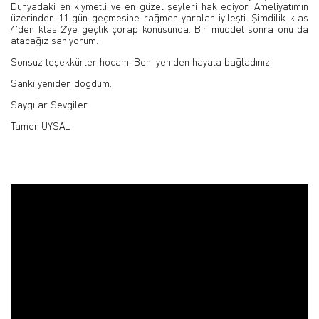
Dünyadaki en kıymetli ve en güzel şeyleri hak ediyor. Ameliyatımın
üzerinden 11 gün geçmesine rağmen yaralar iyileşti. Şimdilik klas
4'den klas 2'ye geçtik çorap konusunda. Bir müddet sonra onu da
atacağız sanıyorum.
Sonsuz teşekkürler hocam. Beni yeniden hayata bağladınız.
Sanki yeniden doğdum.
Saygılar Sevgiler
Tamer UYSAL