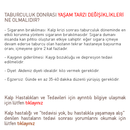
TABURCULUK DONRASI
YAŞAM TARZI DEĞİŞİKLİKLERİ
NE OLMALIDIR?
- Sigaranın bırakılması: Kalp krizi sonrası taburculuk döneminde en
etkili korunma yöntemi sigaranın bırakılmasıdır. Sigara dumanı
insanda kan pıhtısı oluşturan etkiye sahiptir. eğer sigara içmeye
devam ederse taburcu olan hastanın tekrar hastaneye başvurma
oranı, içmeyene göre 2 kat fazladır.
- Kaygının giderilmesi: Kaygı bozukluğu ve depresyon tedavi
edilmelidir.
- Diyet: Akdeniz diyeti idealdir. kilo vermek gereklidir.
- Egzersiz: Günde en az 35-40 dakika düzenli yürüyüş gereklidir.
Kalp Hastalıkları ve Tedavileri için ayrıntılı bilgiye ulaşmak
için lütfen
tıklayınız
Kalp hastalığı ve "tedavisi yok, bu hastalıkla yaşamaya alış"
denilen hastaların tedavi sonrası yorumlarını okumak için
lütfen
tıklayınız