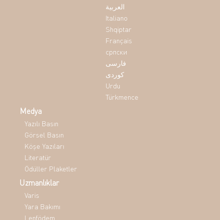
العربية
Italiano
Shqiptar
Français
српски
فارسی
کوردی
Urdu
Türkmence
Medya
Yazılı Basın
Görsel Basın
Köşe Yazıları
Literatür
Ödüller Plaketler
Uzmanlıklar
Varis
Yara Bakımı
Lenfödem