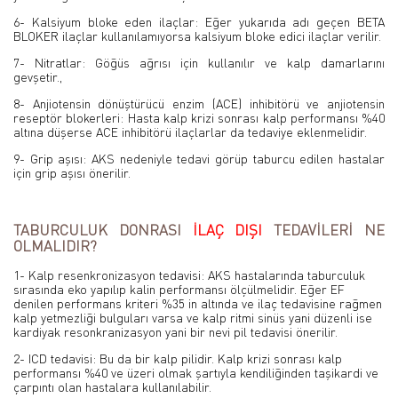
6- Kalsiyum bloke eden ilaçlar: Eğer yukarıda adı geçen BETA
BLOKER ilaçlar kullanılamıyorsa kalsiyum bloke edici ilaçlar verilir.
7- Nitratlar: Göğüs ağrısı için kullanılır ve kalp damarlarını
gevşetir.,
8- Anjiotensin dönüştürücü enzim (ACE) inhibitörü ve anjiotensin
reseptör blokerleri: Hasta kalp krizi sonrası kalp performansı %40
altına düşerse ACE inhibitörü ilaçlarlar da tedaviye eklenmelidir.
9- Grip aşısı: AKS nedeniyle tedavi görüp taburcu edilen hastalar
için grip aşısı önerilir.
TABURCULUK DONRASI
İLAÇ DIŞI
TEDAVİLERİ NE
OLMALIDIR?
1- Kalp resenkronizasyon tedavisi: AKS hastalarında taburculuk
sırasında eko yapılıp kalin performansı ölçülmelidir. Eğer EF
denilen performans kriteri %35 in altında ve ilaç tedavisine rağmen
kalp yetmezliği bulguları varsa ve kalp ritmi sinüs yani düzenli ise
kardiyak resonkranizasyon yani bir nevi pil tedavisi önerilir.
2- ICD tedavisi: Bu da bir kalp pilidir. Kalp krizi sonrası kalp
performansı %40 ve üzeri olmak şartıyla kendiliğinden taşikardi ve
çarpıntı olan hastalara kullanılabilir.