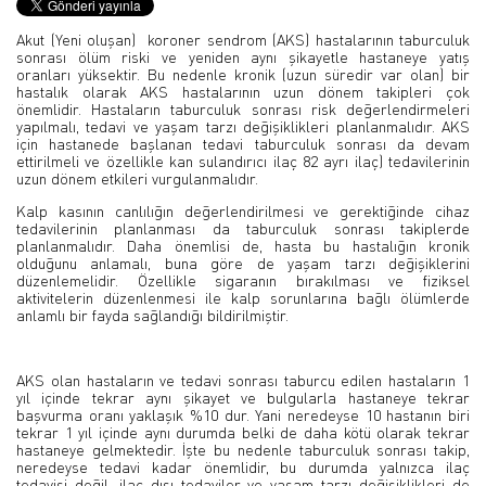
Akut (Yeni oluşan) koroner sendrom (AKS) hastalarının taburculuk
sonrası ölüm riski ve yeniden aynı şikayetle hastaneye yatış
oranları yüksektir. Bu nedenle kronik (uzun süredir var olan) bir
hastalık olarak AKS hastalarının uzun dönem takipleri çok
önemlidir. Hastaların taburculuk sonrası risk değerlendirmeleri
yapılmalı, tedavi ve yaşam tarzı değişiklikleri planlanmalıdır. AKS
için hastanede başlanan tedavi taburculuk sonrası da devam
ettirilmeli ve özellikle kan sulandırıcı ilaç 82 ayrı ilaç) tedavilerinin
uzun dönem etkileri vurgulanmalıdır.
Kalp kasının canlılığın değerlendirilmesi ve gerektiğinde cihaz
tedavilerinin planlanması da taburculuk sonrası takiplerde
planlanmalıdır. Daha önemlisi de, hasta bu hastalığın kronik
olduğunu anlamalı, buna göre de yaşam tarzı değişiklerini
düzenlemelidir. Özellikle sigaranın bırakılması ve fiziksel
aktivitelerin düzenlenmesi ile kalp sorunlarına bağlı ölümlerde
anlamlı bir fayda sağlandığı bildirilmiştir.
AKS olan hastaların ve tedavi sonrası taburcu edilen hastaların 1
yıl içinde tekrar aynı şikayet ve bulgularla hastaneye tekrar
başvurma oranı yaklaşık %10 dur. Yani neredeyse 10 hastanın biri
tekrar 1 yıl içinde aynı durumda belki de daha kötü olarak tekrar
hastaneye gelmektedir. İşte bu nedenle taburculuk sonrası takip,
neredeyse tedavi kadar önemlidir, bu durumda yalnızca ilaç
tedavisi değil, ilaç dışı tedaviler ve yaşam tarzı değişiklikleri de