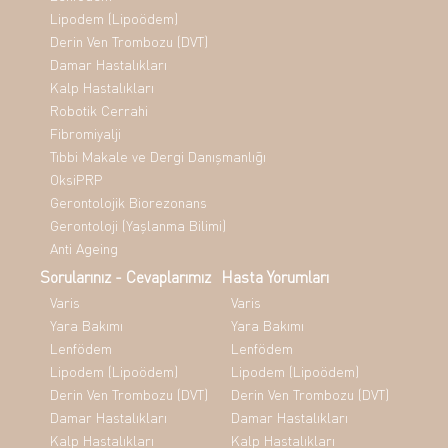
Lipodem (Lipoödem)
Derin Ven Trombozu (DVT)
Damar Hastalıkları
Kalp Hastalıkları
Robotik Cerrahi
Fibromiyalji
Tıbbi Makale ve Dergi Danışmanlığı
OksiPRP
Gerontolojik Biorezonans
Gerontoloji (Yaşlanma Bilimi)
Anti Ageing
Sorularınız - Cevaplarımız
Hasta Yorumları
Varis
Varis
Yara Bakımı
Yara Bakımı
Lenfödem
Lenfödem
Lipodem (Lipoödem)
Lipodem (Lipoödem)
Derin Ven Trombozu (DVT)
Derin Ven Trombozu (DVT)
Damar Hastalıkları
Damar Hastalıkları
Kalp Hastalıkları
Kalp Hastalıkları