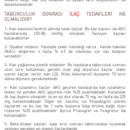
düzenlenmelidir.
TABURCULUK DONRASI
İLAÇ
TEDAVİLERİ NE
OLMALIDIR?
1- Kan basıncını kontrol altında tutan ilaçlar. Bu kan basıncı da AKS
hastalarında 130-80 mmHg olmalıdır. Tansiyon ilaçları
kullanabilirler.
2- Diyabet tedavisi: Hastada şeker hastalığı varsa , kanda bakılan
HbA1c değerinin n fazla % 6.5 de tutulması için ilaç tedavisi
verilebilir.
3- Kan yağlarına yönelik tedaviler: Bu hastalara taburculuk sonrası
uzun süre kullanması gerekli olan yağ düşürücü ilaçlar, statin
içeren ilaçlar verilir. kan LDL (Kötü kolesterol) düzeyinin 70 lerin
altına düşmesi gerekmektedir.
4- Kan sulandırıcı ilaçlar: AKS geçiren hastalarda kan sulandırıcı
tedavi ile yeniden AKS geçirme riski %25 azalmaktadır. Kullanılan
ilk ilaç Aspirin olmalıdır ve en az doz olarak 75 mg, en fazla da 325
mg kullanılmaktadır. Diğer bir ilacımız ise Klopidogrel içerikli
ilaçlardır ve bu ilaç da 1 sene boyunca kalp krizine bağlı ölüm
risklerini %20 azaltmaktadır. Ayrıca Prasugrel ve Ticagrelor da
kullanılabilir.
5- Beta-bloker ilaçları: kalp krizi sonrası taburculukta reçetede
yazması gereken en önemli ilaçlardandır.